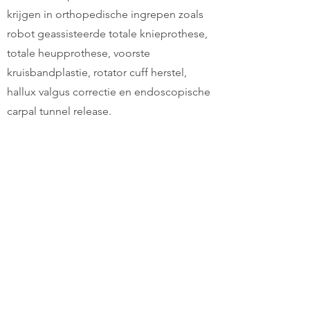
krijgen in orthopedische ingrepen zoals
robot geassisteerde totale knieprothese,
totale heupprothese, voorste
kruisbandplastie, rotator cuff herstel,
hallux valgus correctie en endoscopische
carpal tunnel release.
KINEPUNT PITTEM
Muizebeekstraat 17
8740 Pittem
051 48 49 13
0494 13 28 65
info@kinepuntpittem.be
(geen afspraken per mail)