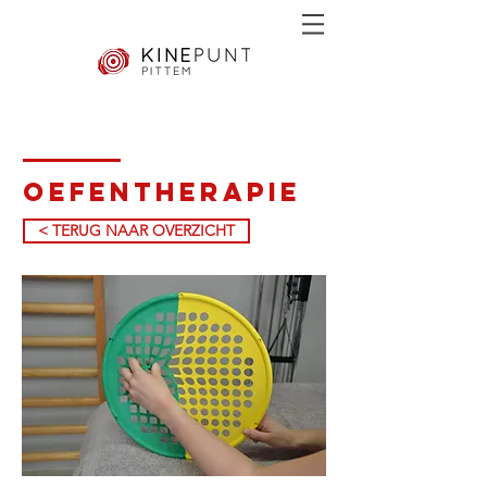
Oefentherapie
< TERUG NAAR OVERZICHT