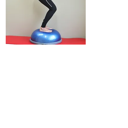
Spierversterking
is van cruciaal
belang na operaties aan rug, nek,
schouder, elleboog, pols, hand,
heup, knie en voet.
Na verstuikingen is het terugwinnen
van een goede
stabiliteit in de
gewrichten
zeer belangrijk in het
kader van het hervatten van de
beroeps- en sportactiviteiten.