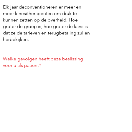
Elk jaar deconventioneren er meer en
meer kinesitherapeuten om druk te
kunnen zetten op de overheid. Hoe
groter de groep is, hoe groter de kans is
dat ze de tarieven en terugbetaling zullen
herbekijken.
Welke gevolgen heeft deze beslissing
voor u als patiënt?
We kunnen ons tarief vrij kiezen. Uiteraard
houden we nog altijd rekening met de
patiënt en zijn dit eerlijke tarieven.
De tarieven staan vast dus ze worden niet
onverwachts aangepast.
De terugbetaling door het ziekenfonds
vermindert met 25%.